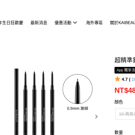
年生日狂歡慶
最新消息
優惠活動
海外專區
關於KAIBEA
超精準
App 獨享
4.7 (
1
NT$4
顏色
10 瑪奇
數量