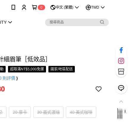
0
中文 (繁體)
TWD
UTY
針細眉筆［低效品］
活動
超取滿NT$5,000免運
國家/地區配送
0
則評價
)
80
朵
20 摩卡
30 義式濃縮
40 美式咖啡