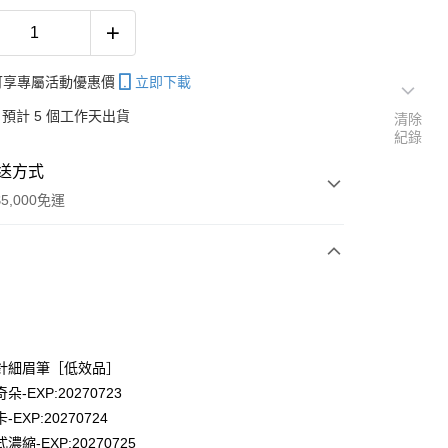
帳可享專屬活動優惠價
立即下載
預計 5 個工作天出貨
清除
紀錄
送方式
5,000免運
次付款
付款
針細眉筆［低效品］
奇朵-EXP:20270723
卡-EXP:20270724
式濃縮-EXP:20270725