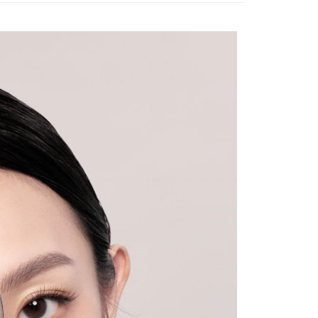
功／繳費後需取消欲退款等相關疑問，請聯繫「AFTEE先享後
貨不付款
援中心」
https://netprotections.freshdesk.com/support/home
5，滿NT$5,000(含以上)免運費
項】
付款
恩沛科技股份有限公司提供之「AFTEE先享後付」服務完成之
依本服務之必要範圍內提供個人資料，並將交易相關給付款項請
0，滿NT$5,000(含以上)免運費
讓予恩沛科技股份有限公司。
個人資料處理事宜，請瀏覽以下網址：
不付款
ee.tw/terms/#terms3
5，滿NT$5,000(含以上)免運費
年的使用者請事先徵得法定代理人或監護人之同意方可使用
E先享後付」，若未經同意申辦者引起之損失，本公司不負相關責
- 台灣本島
AFTEE先享後付」時，將依據個別帳號之用戶狀況，依本公司
00，滿NT$5,000(含以上)免運費
核予不同之上限額度；若仍有額度不足之情形，本公司將視審查
用戶進行身份認證。
- 澎湖、金門、馬祖
一人註冊多個帳號或使用他人資訊註冊。若發現惡意使用之情
80，滿NT$5,000(含以上)免運費
科技股份有限公司將有權停止該用戶之使用額度並採取法律行
- 順豐速運
查看運費
 DHL
查看運費