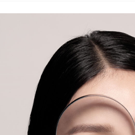
是否繳費成
萊爾富取
付客戶支
每筆NT$8
【注意事
7-11取貨
１．透過由
交易，需
每筆NT$9
求債權轉
２．關於
7-11取貨
https://aft
每筆NT$8
３．未成
「AFTE
台灣宅配 
任。
４．使用「
每筆NT$1
即時審查
結果請求
台灣宅配 
５．嚴禁
每筆NT$1
形，恩沛
動。
國際運送 
國際運送 -