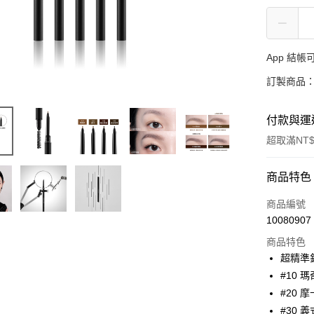
App 結
訂製商品：
付款與運
超取滿NT$
付款方式
商品特色
信用卡一
商品編號
10080907
超商取貨
商品特色
LINE Pay
超精準
#10 瑪
Apple Pay
#20 摩
街口支付
#30 義