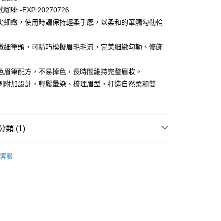
式咖啡 -EXP:20270726
尖細緻，使用時請保持輕柔手感，以柔和的筆觸勾勒輪
微細筆頭，可精巧模擬眉毛毛流，完美細緻勾勒、修飾
享後付
FTEE先享後付」】
色眉筆配方，不易掉色，長時間維持完整眉妝。
先享後付是「在收到商品之後才付款」的支付方式。 讓您購物簡單
刷附加設計，輕鬆暈染、梳理眉型，打造自然柔和雙
心！
：不需註冊會員、不需綁卡、不需儲值。
：只要手機號碼，簡訊認證，即可結帳。
：先確認商品／服務後，再付款。
付款
類 (1)
EE先享後付」結帳流程】
0，滿NT$5,000(含以上)免運費
方式選擇「AFTEE先享後付」後，將跳轉至「AFTEE先享後
彩
頁面，進行簡訊認證並確認金額後，即可完成結帳。
客服
不付款
成立數日內，您將收到繳費通知簡訊。
費通知簡訊後14天內，點擊此簡訊中的連結，可透過四大超商
5，滿NT$5,000(含以上)免運費
網路銀行／等多元方式進行付款，方視為交易完成。
：結帳手續完成當下不需立刻繳費，但若您需要取消訂單，請聯
貨付款
的店家。未經商家同意取消之訂單仍視為有效，需透過AFTEE
繳納相關費用。
0，滿NT$5,000(含以上)免運費
否成功請以「AFTEE先享後付 」之結帳頁面顯示為準，若有關於