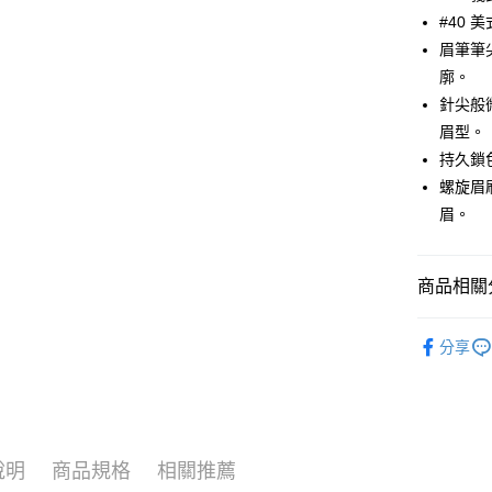
#40 美
悠遊付
眉筆筆
全盈+PAY
廓。
針尖般
AFTEE先
眉型。
相關說明
【關於「A
持久鎖
ATM付款
AFTEE
螺旋眉
便利好安
眉。
１．簡單
２．便利
運送方式
３．安心
全家取貨
商品相關分
【「AFT
每筆NT$9
１．於結帳
眼部
眉
付」結帳
分享
全家取貨
２．訂單
３．收到繳
每筆NT$8
／ATM／
※ 請注意
萊爾富取
絡購買商品
先享後付
每筆NT$9
說明
商品規格
相關推薦
※ 交易是