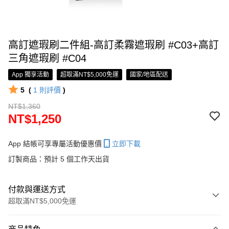
高訂遮瑕刷二件組-高訂柔霧遮瑕刷 #C03+高訂
三角遮瑕刷 #C04
App 獨享活動
超取滿NT$5,000免運
國家/地區配送
5
(
1
則評價
)
NT$1,360
NT$1,250
App 結帳可享專屬活動優惠價
立即下載
訂製商品：預計 5 個工作天出貨
付款與運送方式
超取滿NT$5,000免運
付款方式