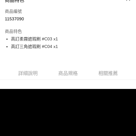
商品特色
信用卡一次付款
商品編號
超商取貨付款
11537090
LINE Pay
商品特色
Apple Pay
高訂柔霧遮瑕刷 #C03 x1
高訂三角遮瑕刷 #C04 x1
街口支付
悠遊付
全盈+PAY
詳細說明
商品規格
相關推薦
AFTEE先享後付
相關說明
【關於「AFTEE先享後付」】
ATM付款
AFTEE先享後付是「在收到商品之後才付款」的支付方式。 讓您購物簡單
便利好安心！
１．簡單：不需註冊會員、不需綁卡、不需儲值。
運送方式
２．便利：只要手機號碼，簡訊認證，即可結帳。
３．安心：先確認商品／服務後，再付款。
全家取貨付款
每筆NT$90，滿NT$5,000(含以上)免運費
【「AFTEE先享後付」結帳流程】